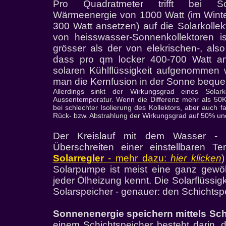
Pro Quadratmeter trifft bei So
Wärmeenergie von 1000 Watt (im Wint
300 Watt ansetzen) auf die Solarkolle
von heisswasser-Sonnenkollektoren i
grösser als der von elekrischen-, als
dass pro qm locker 400-700 Watt a
solaren Kühlflüssigkeit aufgenommen
man die Kernfusion in der Sonne bequ
Allerdings sinkt der Wirkungsgrad eines Solark
Aussentemperatur. Wenn die Differenz mehr als 50K 
bei schlechter Isolierung des Kollektors, aber auch 
Rück- bzw. Abstrahlung der Wirkungsgrad auf 50% un
Der Kreislauf mit dem Wasser - G
Überschreiten einer einstellbaren Te
Solarregler
- mehr dazu:
hier klicken
Solarpumpe ist meist eine ganz gew
jeder Ölheizung kennt. Die Solarflüssig
Solarspeicher - genauer: den Schichtspe
Sonnenenergie speichern mittels Schi
einem Schichtspeicher besteht darin,