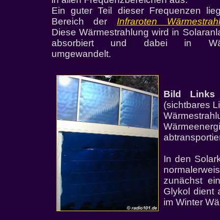
Ein guter Teil dieser Frequenzen lie
Bereich der
Infraroten Wärmestrah
Diese Wärmestrahlung wird in Solaran
absorbiert und dabei in Wä
umgewandelt.
Bild Links
(sichtbares L
Wärmestrahlu
Wärmeenergi
abtransportier
In den Solar
normalerwe
zunächst ei
Glykol dient 
im Winter Wär