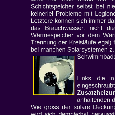
Schichtspeicher selbst bei n
keinerlei Probleme mit Legion
Letztere können sich immer d
das Brauchwasser, nicht di
Wärmespeicher vor dem Wärm
Trennung der Kreisläufe egal) 
bei manchen Solarsystemen z.
Schwimmbäder
Links: die i
eingeschra
Zusatzheizu
anhaltenden d
Wie gross der solare Deckungs
wird sich demnächst herauss