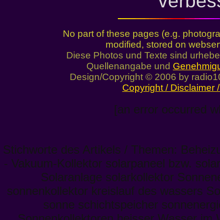
verbes
No part of these pages (e.g. photogr
modified, stored on webser
Diese Photos und Texte sind urhebe
Quellenangabe und
Genehmig
Design/Copyright © 2006 by radio1
Copyright / Disclaimer
[an error occurred wh
Stichworte des Artikels / Themen: Behei
- Vakuum-Kollektor solarpaneel bzw. solar
Solaranlage solarkollektor Sonnen
sonnenkollektor kreislauf des wassers So
sonne schichtspeicher sonnenergie 
Sonnenkollektoren heisser Wasser im 